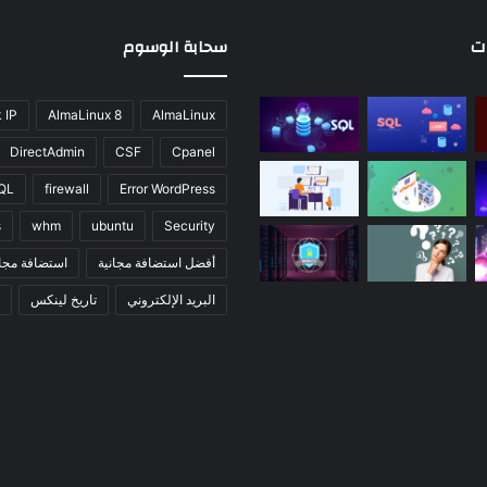
ات
سحابة الوسوم
 IP
AlmaLinux 8
AlmaLinux
DirectAdmin
CSF
Cpanel
QL
firewall
Error WordPress
s
whm
ubuntu
Security
أفضل استضافة مجانية
استضافة مجان
البريد الإلكتروني
تاريخ لينكس
ت