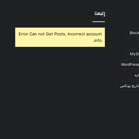
إتبعنا
Block
Error Can not Get Posts, Incorrect account
info.
MyS
WordPres
ية
اريخ يونكس