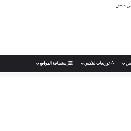
php
يس
توزيعات لينكس
إستضافة المواقع