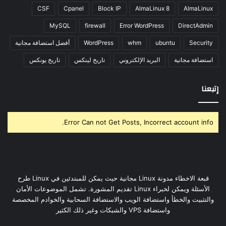
CSF
Cpanel
Block IP
AlmaLinux 8
AlmaLinux
MySQL
firewall
Error WordPress
DirectAdmin
Security
ubuntu
whm
WordPress
أفضل استضافة مجانية
استضافة مجانية
البريد الإلكتروني
تاريخ لينكس
تاريخ يونكس
إتبعنا
Error Can not Get Posts, Incorrect account info.
قبعة الاخطاء مدونة Linux مجانية حيث يمكن للمبتدئين في Linux طرح
الأسئلة ويمكن لخبراء Linux تقديم المشورة. تشمل الموضوعات الأمان
والتثبيت والخطأ واستضافة الويب والاستضافة السحابية والخوادم المخصصة
واستضافة VPS والشبكات وغير ذلك الكثير