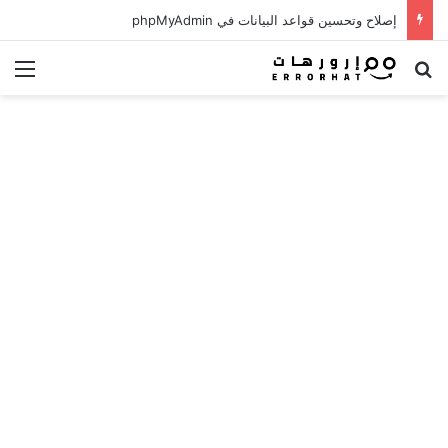
إصلاح وتحسين قواعد البيانات في phpMyAdmin
بحث عن
الق