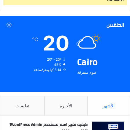
الطقس
20
℃
Cairo
20º - 20º
45%
5.14 كيلومتر/ساعة
غيوم متفرقة
الأشهر
الأخيرة
تعليقات
كيفية تغيير اسم مستخدم WordPress Admin؟