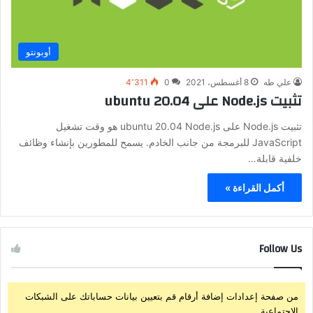
أوبونتو
علي طه
8 أغسطس، 2021
0
4٬311
تثبيت Node.js على ubuntu 20.04
تثبيت Node.js على ubuntu 20.04 Node.js هو وقت تشغيل
JavaScript للبرمجة من جانب الخادم. يسمح للمطورين بإنشاء وظائف
خلفية قابلة…
أكمل القراءة »
Follow Us
من صفحة إعدادات إضافة أرقام قم بتعيين بيانات حساباتك على الشبكات
الإجتماعية.