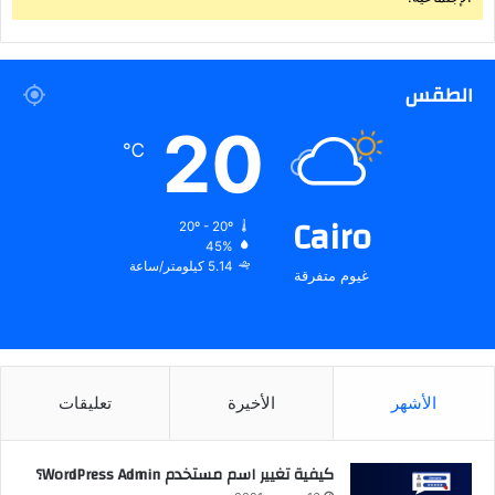
الطقس
20
℃
Cairo
20º - 20º
45%
5.14 كيلومتر/ساعة
غيوم متفرقة
الأشهر
الأخيرة
تعليقات
كيفية تغيير اسم مستخدم WordPress Admin؟