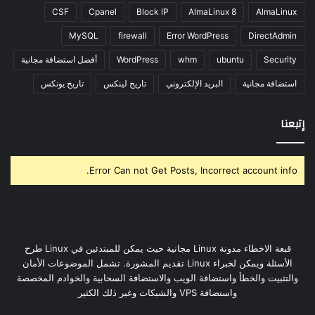
CSF
Cpanel
Block IP
AlmaLinux 8
AlmaLinux
MySQL
firewall
Error WordPress
DirectAdmin
Security
ubuntu
whm
WordPress
أفضل استضافة مجانية
استضافة مجانية
البريد الإلكتروني
تاريخ لينكس
تاريخ يونكس
إتبعنا
Error Can not Get Posts, Incorrect account info.
قبعة الاخطاء مدونة Linux مجانية حيث يمكن للمبتدئين في Linux طرح
الأسئلة ويمكن لخبراء Linux تقديم المشورة. تشمل الموضوعات الأمان
والتثبيت والخطأ واستضافة الويب والاستضافة السحابية والخوادم المخصصة
واستضافة VPS والشبكات وغير ذلك الكثير