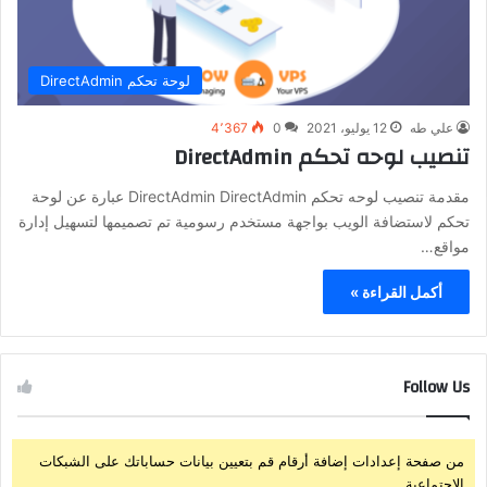
لوحة تحكم DirectAdmin
علي طه
12 يوليو، 2021
0
4٬367
تنصيب لوحه تحكم DirectAdmin
مقدمة تنصيب لوحه تحكم DirectAdmin DirectAdmin عبارة عن لوحة
تحكم لاستضافة الويب بواجهة مستخدم رسومية تم تصميمها لتسهيل إدارة
مواقع…
أكمل القراءة »
Follow Us
من صفحة إعدادات إضافة أرقام قم بتعيين بيانات حساباتك على الشبكات
الإجتماعية.