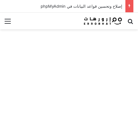
إصلاح وتحسين قواعد البيانات في phpMyAdmin
بحث عن
الق