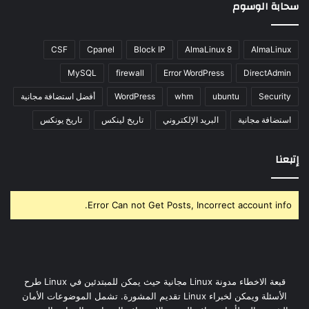
سحابة الوسوم
CSF
Cpanel
Block IP
AlmaLinux 8
AlmaLinux
MySQL
firewall
Error WordPress
DirectAdmin
Security
ubuntu
whm
WordPress
أفضل استضافة مجانية
استضافة مجانية
البريد الإلكتروني
تاريخ لينكس
تاريخ يونكس
إتبعنا
Error Can not Get Posts, Incorrect account info.
قبعة الاخطاء مدونة Linux مجانية حيث يمكن للمبتدئين في Linux طرح
الأسئلة ويمكن لخبراء Linux تقديم المشورة. تشمل الموضوعات الأمان