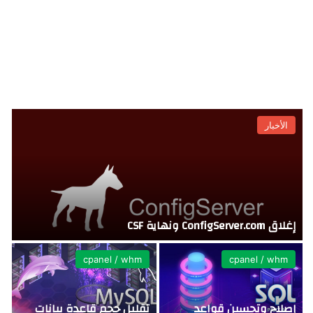
الأخبار
إغلاق ConfigServer.com ونهاية CSF
تفع
cpanel / whm
cpanel / whm
إصلاح وتحسين قواعد
تقليل حجم قاعدة بيانات