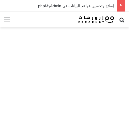
إصلاح وتحسين قواعد البيانات في phpMyAdmin
بحث عن
الق