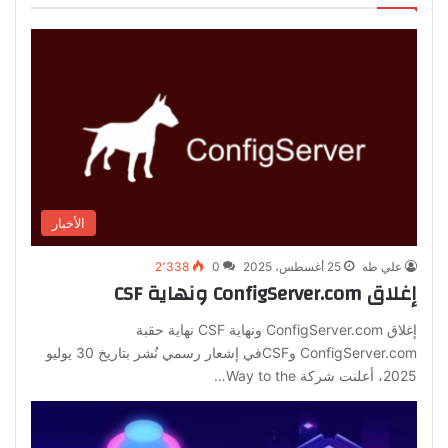
الأخبار
علي طه
25 أغسطس، 2025
0
2٬338
إغلاق ConfigServer.com ونهاية CSF
إغلاق ConfigServer.com ونهاية CSF نهاية حقبة
ConfigServer.com وCSFفي إشعار رسمي نُشر بتاريخ 30 يوليو
2025، أعلنت شركة Way to the…