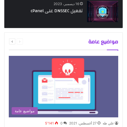
16 ديسمبر، 2023
تفعيل DNSSEC على cPanel
السابقة
التالية
مواضيع عامة
الصفحة
الصفحة
مواضيع عامة
علي طه
27 أغسطس، 2021
0
5٬141