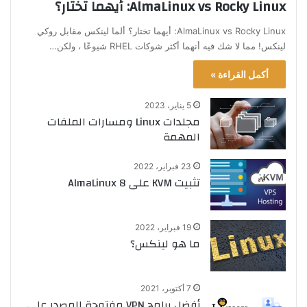
AlmaLinux vs Rocky Linux: أيهما تختار؟
AlmaLinux vs Rocky Linux: أيهما تختار؟ ألما لينكس مقابل روكي
لينكس! مما لا شك فيه أنهما أكثر شوكات RHEL شيوعًا ، ولكن…
أكمل القراءة »
5 يناير، 2023
مجلدات Linux ومسارات الملفات
المهمة
23 فبراير، 2022
تثبيت KVM على AlmaLinux 8
19 فبراير، 2022
ما هو لينكس؟
7 أكتوبر، 2021
أفضل برامج VPN مفتوحة المصدر علي