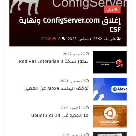
الأخبار
إغلاق ConfigServer.com ونهاية
CSF
علي طه
25 أغسطس، 2025
0
2٬338
22 مايو، 2022
صدور نسخة Red Hat Enterprise 9
9 ديسمبر، 2021
توقف اليكسا Alexa عن العميل
16 أكتوبر، 2021
ما الجديد في Ubuntu 21.04
29 يونيو، 2021