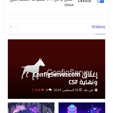
Linux
السابقة
التالية
Videos
الصفحة
الصفحة
إغلاق ConfigServer.com
ونهاية CSF
علي طه
25 أغسطس، 2025
0
2٬338