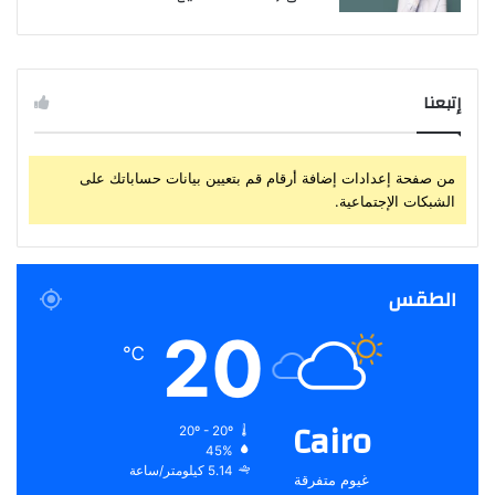
إتبعنا
من صفحة إعدادات إضافة أرقام قم بتعيين بيانات حساباتك على
الشبكات الإجتماعية.
الطقس
20
℃
Cairo
20º - 20º
45%
5.14 كيلومتر/ساعة
غيوم متفرقة