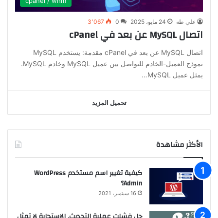
cpanel / whm
علي طه
24 مايو، 2025
0
3٬067
اتصال MySQL عن بعد في cPanel
اتصال MySQL عن بعد في cPanel مقدمة: يستخدم MySQL
نموذج العميل-الخادم للتواصل بين عميل MySQL وخادم MySQL.
يمثل عميل MySQL…
تحميل المزيد
الأكثر مشاهدة
كيفية تغيير اسم مستخدم WordPress
Admin؟
16 سبتمبر، 2021
حل فشلت عملية التحديث. الاستجابة لا تمثل