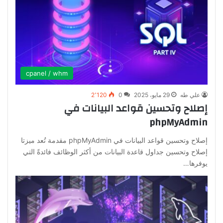
cpanel / whm
علي طه
29 مايو، 2025
0
2٬120
إصلاح وتحسين قواعد البيانات في
phpMyAdmin
إصلاح وتحسين قواعد البيانات في phpMyAdmin مقدمة تُعد ميزتا
إصلاح وتحسين جداول قاعدة البيانات من أكثر الوظائف فائدةً التي
يوفرها…