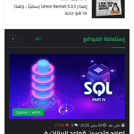
إصدار Linux Kernel 5.13 رسميًا ، وهذا
ما هو جديد
السابقة
التالية
إستضافة المواقع
الكل
الصفحة
الصفحة
cpanel / whm
علي طه
29 مايو، 2025
0
2٬120
إصلاح وتحسين قواعد البيانات في