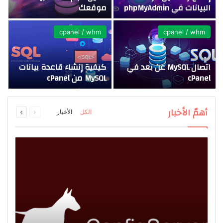
البيانات في phpMyAdmin
موقعك
كي
cpanel / whm
cpanel / whm
اتصال MySQL عن بعد في
كيفية إنشاء قاعدة بيانات
cPanel
MySQL من cPanel
ا
السابقة
التالية
أهمّ الأخبار
الكل
الأخبار
الصفحة
الصفحة