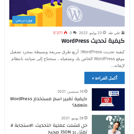
ووردبريس
علي طه
23 يوليو، 2022
0
5٬371
كيفية تحديث WordPress
كيفية تحديث WordPress: أربع طرق سريعة وبسيطة بمجرد تشغيل
موقع WordPress الخاص بك وتشغيله ، ستحتاج إلى صيانته بانتظام
لإبقائه…
أكمل القراءة »
16 سبتمبر، 2021
كيفية تغيير اسم مستخدم WordPress
Admin؟
28 يونيو، 2021
حل فشلت عملية التحديث. الاستجابة لا
تمثل رد JSON صحيح