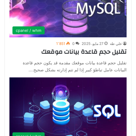
cpanel / whm
علي طه
27 مايو، 2025
0
1٬851
تقليل حجم قاعدة بيانات موقعك
تقليل حجم قاعدة بيانات موقعك مقدمة قد يكون حجم قاعدة
البيانات عامل تباطؤ كبير إذا لم تتم إدارته بشكل صحيح.…