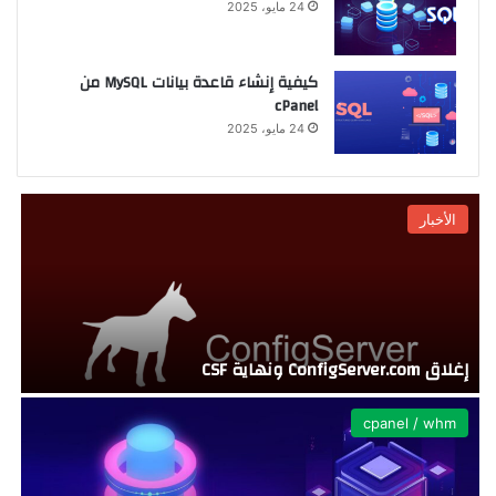
24 مايو، 2025
كيفية إنشاء قاعدة بيانات MySQL من
cPanel
24 مايو، 2025
الأخبار
إغلاق ConfigServer.com ونهاية CSF
ت
cpanel / whm