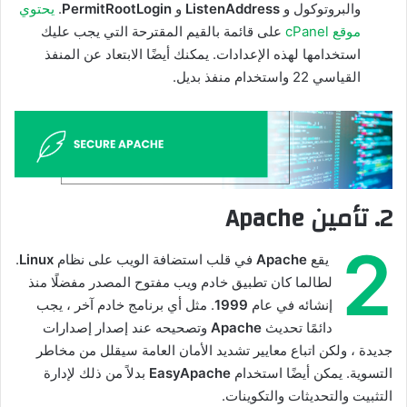
والبروتوكول و
ListenAddress
و
PermitRootLogin
.
يحتوي
موقع cPanel
على قائمة بالقيم المقترحة التي يجب عليك
استخدامها لهذه الإعدادات. يمكنك أيضًا الابتعاد عن المنفذ
القياسي 22 واستخدام منفذ بديل.
2. تأمين Apache
2
يقع
Apache
في قلب استضافة الويب على نظام
Linux
.
لطالما كان تطبيق خادم ويب مفتوح المصدر مفضلًا منذ
إنشائه في عام
1999
. مثل أي برنامج خادم آخر ، يجب
دائمًا تحديث
Apache
وتصحيحه عند إصدار إصدارات
جديدة ، ولكن اتباع معايير تشديد الأمان العامة سيقلل من مخاطر
التسوية. يمكن أيضًا استخدام
EasyApache
بدلاً من ذلك لإدارة
التثبيت والتحديثات والتكوينات.