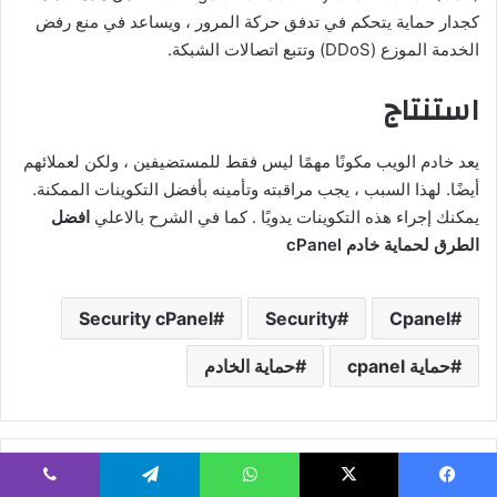
كجدار حماية يتحكم في تدفق حركة المرور ، ويساعد في منع رفض
الخدمة الموزع (DDoS) وتتبع اتصالات الشبكة.
استنتاج
يعد خادم الويب مكونًا مهمًا ليس فقط للمستضيفين ، ولكن لعملائهم
أيضًا. لهذا السبب ، يجب مراقبته وتأمينه بأفضل التكوينات الممكنة.
يمكنك إجراء هذه التكوينات يدويًا . كما في الشرح بالاعلي
افضل
الطرق لحماية خادم cPanel
Security cPanel
Security
Cpanel
حماية cpanel
حماية الخادم
يسبوك
‫X
واتساب
تيلقرام
ڤايبر