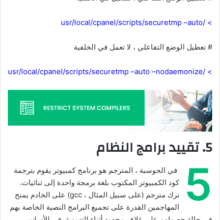
> /usr/local/cpanel/scripts/securetmp –auto
# تعطيل الوضع التفاعلي ، لا تعمل في الخلفية
> /usr/local/cpanel/scripts/securetmp –auto –nodaemonize
5. تقييد برامج النظام
5
في الحوسبة ، المترجم هو برنامج كمبيوتر يقوم بترجمة
كود الكمبيوتر المكتوب بلغة برمجة واحدة إلى ثنائيات.
ترك مترجم (على سبيل المثال ، gcc) على الخادم يمنح
المهاجمين القدرة على تجميع البرامج النصية الخاصة بهم
في حالة حصولهم على غلاف محدود أثناء التسوية. في الأساس ،