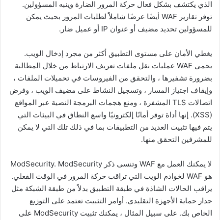
الذي يكتشف بشكل فعال حركة المرور الضارة وينبه المسؤولين.
توفر تقارير WAF أيضًا عرضًا شاملاً لطلبات المرور بحيث يمكن
للمسؤولين تحديد مضيف أو عنوان IP أو عميل ضار.
يغطي الأمان على مستوى التطبيق أكثر من مجرد إدخال الويب.
يحمي WAF عمليات نقل ملفات تعريف الارتباط من خلال المطالبة
بضرورة تشفيرها ، والتحقق من الفيروسات في تحميلات الملفات ،
وإيقاف اجتياز المسار ، وتسجيل النشاط على مضيف الويب ، وفرض
اتصالات TLS المشفرة ، ومنع هجمات البرمجة النصية عبر المواقع
(XSS). إنها أداة توفر أمانًا إلكترونيًا واسع النطاق في البيئات التي
يتم فيها تثبيت العديد من التطبيقات بما في ذلك تلك التي لا يمكن
للمشرفين التحقق منها.
لا يمكنك العمل مع WAF وتنسى ذكر ModSecurity. ModSecurity
هو WAF لخوادم الويب التي تراقب حركة المرور في الوقت الفعلي.
يراقب الحالات الشاذة في طبقة التطبيق بدلاً من طبقة الشبكة مثل
جدار حماية الأجهزة التقليدي. أوامر التثبيت تعتمد على التوزيع
الخاص بك. على سبيل المثال ، يمكنك تثبيت ModSecurity على