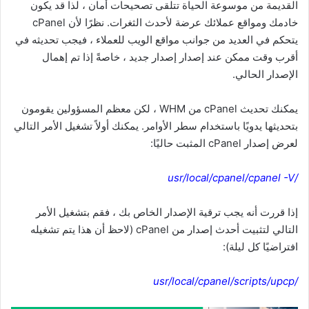
القديمة من موسوعة الحياة تتلقى تصحيحات أمان ، لذا قد يكون
خادمك ومواقع عملائك عرضة لأحدث الثغرات. نظرًا لأن cPanel
يتحكم في العديد من جوانب مواقع الويب للعملاء ، فيجب تحديثه في
أقرب وقت ممكن عند إصدار إصدار جديد ، خاصةً إذا تم إهمال
الإصدار الحالي.
يمكنك تحديث cPanel من WHM ، لكن معظم المسؤولين يقومون
بتحديثها يدويًا باستخدام سطر الأوامر. يمكنك أولاً تشغيل الأمر التالي
لعرض إصدار cPanel المثبت حاليًا:
/usr/local/cpanel/cpanel -V
إذا قررت أنه يجب ترقية الإصدار الخاص بك ، فقم بتشغيل الأمر
التالي لتثبيت أحدث إصدار من cPanel (لاحظ أن هذا يتم تشغيله
افتراضيًا كل ليلة):
/usr/local/cpanel/scripts/upcp