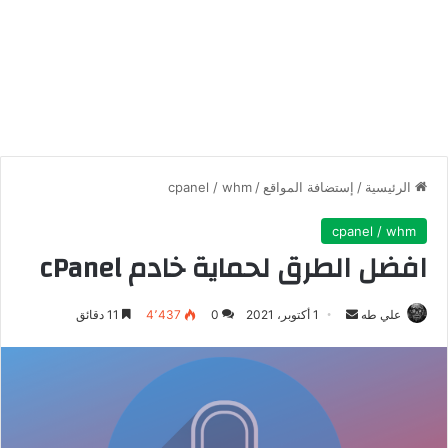
الرئيسية
/
إستضافة المواقع
/
cpanel / whm
cpanel / whm
افضل الطرق لحماية خادم cPanel
أرسل
علي طه
1 أكتوبر، 2021
0
4٬437
11 دقائق
بريدا
إلكترونيا