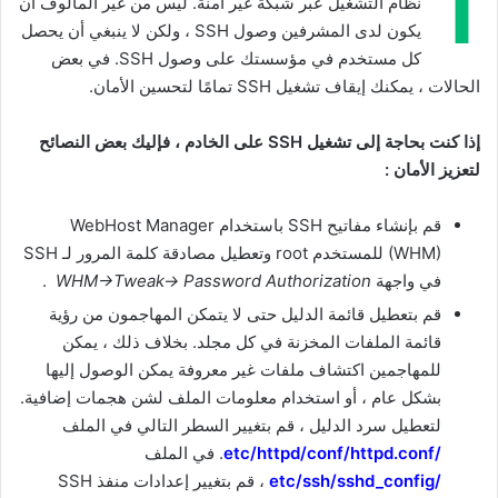
1
نظام التشغيل عبر شبكة غير آمنة. ليس من غير المألوف أن
يكون لدى المشرفين وصول SSH ، ولكن لا ينبغي أن يحصل
كل مستخدم في مؤسستك على وصول SSH. في بعض
الحالات ، يمكنك إيقاف تشغيل SSH تمامًا لتحسين الأمان.
إذا كنت بحاجة إلى تشغيل SSH على الخادم ، فإليك بعض النصائح
لتعزيز الأمان :
قم بإنشاء مفاتيح SSH باستخدام WebHost Manager
(WHM) للمستخدم root وتعطيل مصادقة كلمة المرور لـ SSH
في واجهة
Password Authorization
→
Tweak
→
WHM
.
قم بتعطيل قائمة الدليل حتى لا يتمكن المهاجمون من رؤية
قائمة الملفات المخزنة في كل مجلد. بخلاف ذلك ، يمكن
للمهاجمين اكتشاف ملفات غير معروفة يمكن الوصول إليها
بشكل عام ، أو استخدام معلومات الملف لشن هجمات إضافية.
لتعطيل سرد الدليل ، قم بتغيير السطر التالي في الملف
/etc/httpd/conf/httpd.conf
. في الملف
/etc/ssh/sshd_config
، قم بتغيير إعدادات منفذ SSH