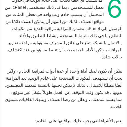
6
قد يتسبب أي خطأ يحدث على خادم الويب في حدوث
تعطل للمستخدمين ، بما في ذلك مستخدمي cPanel. من
المحتمل أن يتسبب خادم ويب واحد في تعطل المئات من
مواقع العملاء ، لذلك من المهم أن يتمكن العملاء دائمًا من
الوصول إلى cPanel. تتضمن المراقبة مراقبة العديد من مكونات
النظام بما في ذلك نشاط المستخدم ونشاط التطبيق والأداء
والاتصال بالشبكة. تقع على عاتق المشرف مسؤولية مراجعة تقارير
المراقبة ، ولكن الأداة الجيدة يجب أن تنبه المسؤولين عند اكتشاف
حالات شاذة.
يمكن أن يكون لديك أداة واحدة أو عدة أدوات لمراقبة الخادم ، ولكن
يجب أن تستهدف المكونات الصحيحة على خادم الويب. تعد المراقبة
أيضًا مطلبًا للامتثال ، لذلك لا يمكن تجنبها بالنسبة لمعظم المضيفين.
بدونها ، قد يكون وقت التوقف عن العمل طويلاً بشكل غير متوقع ،
مما يفسد سمعتك ، ويقلل من رضا العملاء ، وينتهك اتفاقيات مستوى
الخدمة
بعض الأشياء التي يجب عليك مراقبتها على الخادم: