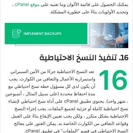
يمكنك الحصول على قائمة الألوان وما تعنيه على
موقع cPanel
،
وتحديد الأولويات بناءً على خطورة المشكلة.
16. تنفيذ النسخ الاحتياطية
16
تعد النسخ الاحتياطية جزءًا من الأمن السيبراني
واستمرارية الأعمال والتعافي من الكوارث. يجب
أن يكون لدى كل مسؤول خطة نسخ احتياطي مع
مدة احتفاظ محددة (على سبيل المثال ، أسبوعين
، شهر واحد). يحتوي تطبيق cPanel على أداة نسخ احتياطي لإنشاء
نسخ احتياطية كاملة أو جزئية لجميع الملفات. يجب إجراء النسخ
الاحتياطية بشكل متكرر ، ولكن يجب تعيين الإيقاع بناءً على العمل
وقواعد التعافي من الكوارث الخاصة به. يمكن العثور على معالج
النسخ الاحتياطي في قسم “الملفات” في تطبيق cPanel.