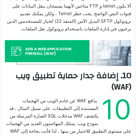
ألا يكون telnet و FTP متاحين لأنهما يسمحان بنقل البيانات على
قنوات النص الواضح. يجب حظر Telnet ، ولكن يمكنك تقديم
بروتوكول SFTP البديل الآمن (المنفذ 22) كخيار للمستخدمين الذين
يرغبون في إدارة الملفات باستخدام بروتوكول نقل الملفات.
10. إضافة جدار حماية تطبيق ويب
(WAF)
10
يدافع WAF عن خادم الويب من الهجمات
المستندة إلى التطبيقات. على سبيل المثال ، قد
يكتشف WAF مدخلات SQL الضارة المرسلة من
نموذج ويب. يمتلك المهاجمون العديد من الهجمات
على مستوى التطبيق للاختيار من بينها ، لذا فأنت بحاجة إلى WAF