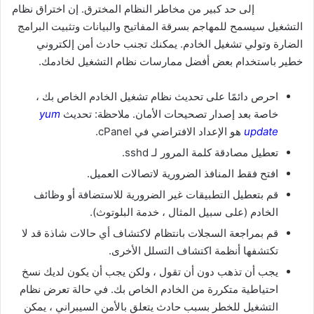
إلى حد كبير من مخاطر النظام المخترق. إن اختراق نظام
التشغيل سيسمح للمهاجم بسرقة المفاتيح والبيانات وتثبيت البرامج
الضارة وتولي تشغيل الخادم. يمكنك تجنب حادث أمن إلكتروني
خطير باستخدام بعض أفضل ممارسات نظام التشغيل لخادمك.
احرص دائمًا على تحديث نظام تشغيل الخادم الخاص بك ،
خاصة بعد إصدار تصحيحات الأمان. ملاحظة: تحديث
yum
update
هو الإعداد الافتراضي في cPanel.
تعطيل مصادقة كلمة المرور لـ sshd.
افتح فقط المنافذ الضرورية لاتصالات العميل.
قم بتعطيل التطبيقات غير الضرورية للاستضافة أو وظائف
الخادم (على سبيل المثال ، خدمة البلوتوث).
قم بمراجعة السجلات بانتظام لاكتشاف أي حالات شاذة قد لا
تكتشفها أنظمة اكتشاف التسلل الأخرى.
يجب أن تذهب دون أن تقول ، ولكن يجب أن يكون لديك نسخ
احتياطية متكررة من الخادم الخاص بك. في حالة تعرض نظام
التشغيل للخطر بسبب حادث يتعلق بالأمن السيبراني ، يمكن