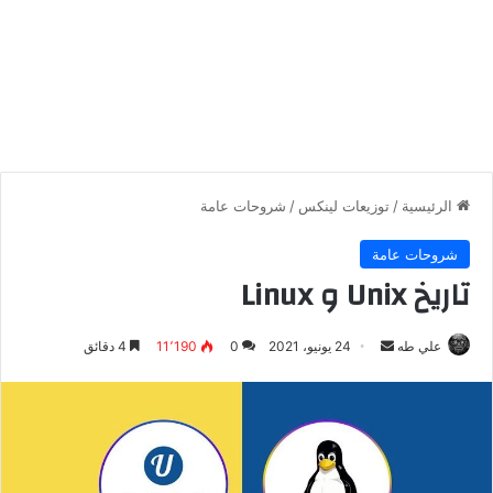
الرئيسية
/
توزيعات لينكس
/
شروحات عامة
شروحات عامة
تاريخ Unix و Linux
أرسل
علي طه
24 يونيو، 2021
0
11٬190
4 دقائق
بريدا
إلكترونيا