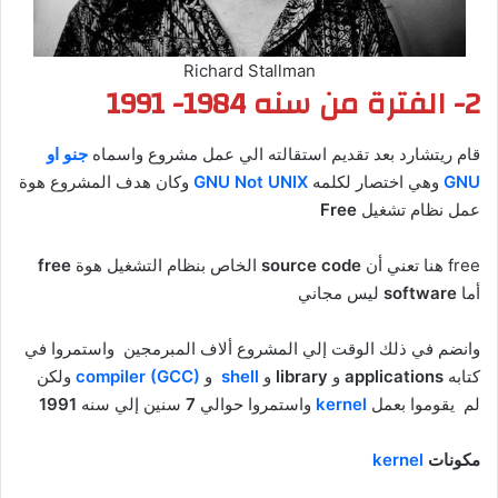
Richard Stallman
2-
الفترة من سنه 1984- 1991
قام ريتشارد بعد تقديم استقالته الي عمل مشروع واسماه
جنو او
GNU
وهي اختصار لكلمه
GNU Not UNIX
وكان هدف المشروع هوة
عمل نظام تشغيل
Free
free هنا تعني أن
source code
الخاص بنظام التشغيل هوة
free
أما
software
ليس مجاني
وانضم في ذلك الوقت إلي المشروع ألاف المبرمجين واستمروا في
كتابه
applications
و
library
و
shell
و
compiler (GCC)
ولكن
لم يقوموا بعمل
kernel
واستمروا حوالي
7
سنين إلي سنه
1991
مكونات
kernel