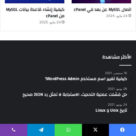
اتصال MySQL عن بعد في cPanel
كيفية إنشاء قاعدة بيانات MySQL
من cPanel
24 مايو، 2025
24 مايو، 2025
الأكثر مشاهدة
16 سبتمبر، 2021
كيفية تغيير اسم مستخدم WordPress Admin؟
28 يونيو، 2021
حل فشلت عملية التحديث. الاستجابة لا تمثل رد JSON صحيح
24 يونيو، 2021
تاريخ Unix و Linux
تصنيفات
يسبوك
‫X
واتساب
تيلقرام
ڤايبر