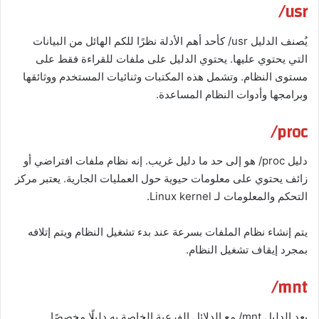
usr/
يُصنف الدليل usr/ كأحد أهم الأدلة نظرًا للكم الهائل من البيانات
التي يحتوي عليها. يحتوي الدليل على ملفات للقراءة فقط على
مستوى النظام. وتشمل هذه المكتبات وثنائيات المستخدم ووثائقها
وبرامجها وأدوات النظام المساعدة.
proc/
دليل proc/ هو إلى حد ما دليل غريب. إنه نظام ملفات افتراضي أو
زائف يحتوي على معلومات حيوية حول العمليات الجارية. يعتبر مركز
التحكم والمعلومات لـ Linux kernel.
يتم إنشاء نظام الملفات بسرعة عند بدء تشغيل النظام ويتم إتلافه
بمجرد إيقاف تشغيل النظام.
mnt/
يعد الدليل mnt/ مع الدلائل الفرعية الخاصة به دليلًا مخصصًا