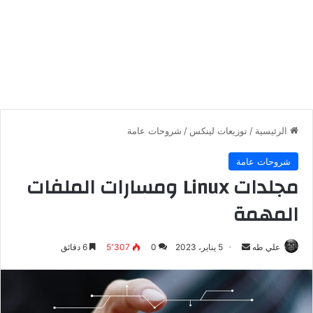
الرئيسية
/
توزيعات لينكس
/
شروحات عامة
شروحات عامة
مجلدات Linux ومسارات الملفات
المهمة
أرسل
علي طه
5 يناير، 2023
0
5٬307
6 دقائق
بريدا
إلكترونيا