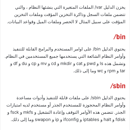
يخزن الدليل var/ الملفات المتغيرة التي ينشئها النظام ، والتي
تتضمن ملفات السجل وذاكرة التخزين المؤقت وملفات التخزين
المؤقت على سبيل المثال لا الحصر وملفات الميل وقواعد البيانات.
bin/
يحتوي الدليل bin/ على اوامر المستخدم والبرامج القابلة للتنفيذ
وأوامر النظام الشائعة التي يستخدمها جميع المستخدمين في النظام.
وتشمل هذه ls و pwd و cat و mkdir و cd و mv و cp و du و df و
tar و rpm و wc وما إلى ذلك.
sbin/
يحتوي الدليل sbin/ على ملفات قابلة للتنفيذ وأدوات مساعدة
وأوامر النظام المحجوزة للمستخدم الجذر أو مستخدم لديه امتيازات
الجذر. تتضمن هذه الأوامر التوقف وإعادة التشغيل و mkfs و fsck و
fdisk و halt و iptables و ifconfig و ip و swapon وما إلى ذلك.