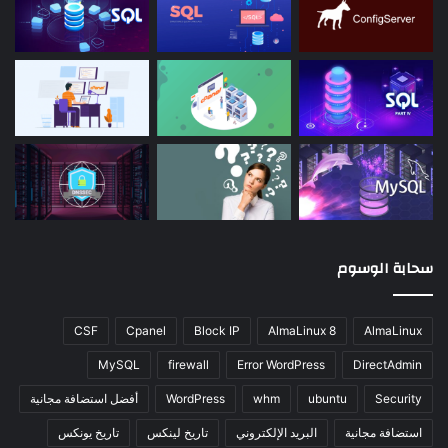
سحابة الوسوم
CSF
Cpanel
Block IP
AlmaLinux 8
AlmaLinux
MySQL
firewall
Error WordPress
DirectAdmin
Security
ubuntu
whm
WordPress
أفضل استضافة مجانية
استضافة مجانية
البريد الإلكتروني
تاريخ لينكس
تاريخ يونكس