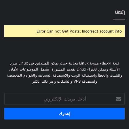
إتبعنا
Error Can not Get Posts, Incorrect account info.
قبعة الاخطاء مدونة Linux مجانية حيث يمكن للمبتدئين في Linux طرح
الأسئلة ويمكن لخبراء Linux تقديم المشورة. تشمل الموضوعات الأمان
والتثبيت والخطأ واستضافة الويب والاستضافة السحابية والخوادم المخصصة
واستضافة VPS والشبكات وغير ذلك الكثير
أدخل
بريدك
الإلكتروني