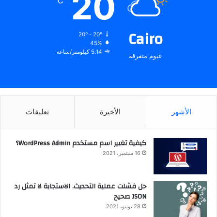
20
℃
Cairo
20º - 20º
45%
5.14 كيلومتر/ساعة
غيوم متفرقة
الأشهر
الأخيرة
تعليقات
كيفية تغيير اسم مستخدم WordPress Admin؟
16 سبتمبر، 2021
حل فشلت عملية التحديث. الاستجابة لا تمثل رد
JSON صحيح
28 يونيو، 2021