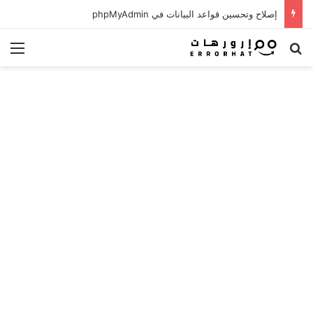
إصلاح وتحسين قواعد البيانات في phpMyAdmin
بحث عن
الق