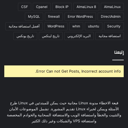
CSF
Cpanel
Block IP
AlmaLinux 8
AlmaLinux
MySQL
firewall
Error WordPress
DirectAdmin
Security
ubuntu
whm
WordPress
أفضل استضافة مجانية
استضافة مجانية
البريد الإلكتروني
تاريخ لينكس
تاريخ يونكس
إتبعنا
Error Can not Get Posts, Incorrect account info.
قبعة الاخطاء مدونة Linux مجانية حيث يمكن للمبتدئين في Linux طرح
الأسئلة ويمكن لخبراء Linux تقديم المشورة. تشمل الموضوعات الأمان
والتثبيت والخطأ واستضافة الويب والاستضافة السحابية والخوادم المخصصة
واستضافة VPS والشبكات وغير ذلك الكثير