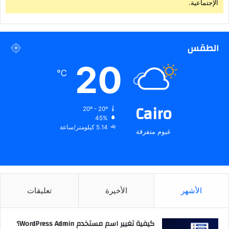
الإجتماعية.
الطقس
20
℃
Cairo
20º - 20º
45%
5.14 كيلومتر/ساعة
غيوم متفرقة
الأشهر
الأخيرة
تعليقات
كيفية تغيير اسم مستخدم WordPress Admin؟