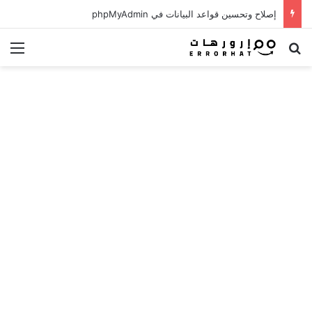
إصلاح وتحسين قواعد البيانات في phpMyAdmin
بحث عن
الق